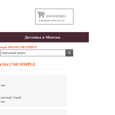
МОЯ КОРЗИНА
в корзине пока пусто
Доставка и Монтаж
сокая 594х16х1740 SIMPLE
4х16х1740 SIMPLE
6 мм
о светлый, Серый
6 мм