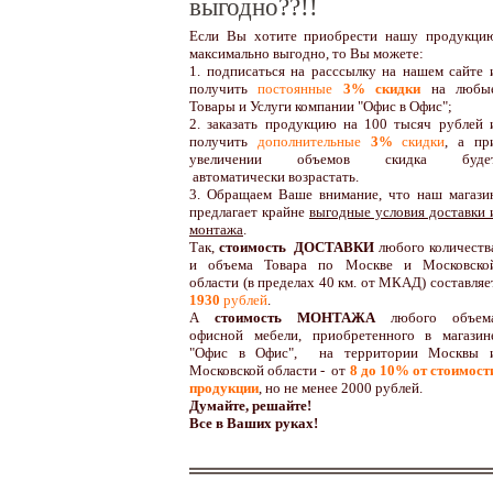
выгодно??!!
Если Вы хотите приобрести нашу продукци
максимально выгодно, то Вы можете:
1. подписаться на расссылку на нашем сайте 
получить
постоянные
3% скидки
на любы
Товары и Услуги компании "Офис в Офис";
2. заказать продукцию на 100 тысяч рублей 
получить
дополнительные
3%
скидки
, а пр
увеличении объемов скидка буде
автоматически возрастать.
3. Обращаем Ваше внимание, что наш магази
предлагает крайне
выгодные условия доставки 
монтажа
.
Так,
стоимость ДОСТАВКИ
любого количеств
и объема Товара по Москве и Московско
области (в пределах 40 км. от МКАД) составляе
1930
рублей
.
А
стоимость МОНТАЖА
любого объем
офисной мебели, приобретенного в магазин
"Офис в Офис", на территории Москвы 
Московской области - от
8 до 10
% от стоимост
продукции
,
но не менее 2000 рублей.
Думайте, решайте!
Все в Ваших руках!