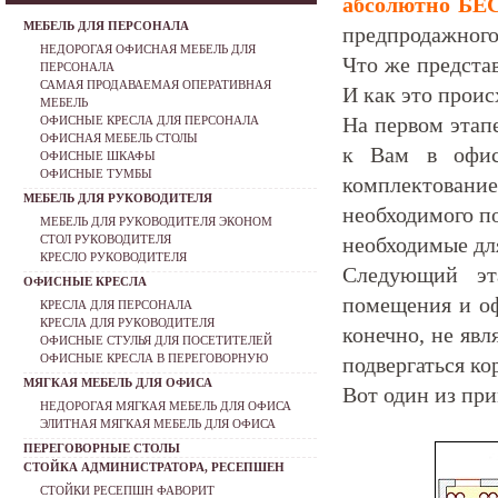
абсолютно Б
МЕБЕЛЬ ДЛЯ ПЕРСОНАЛА
предпродажного
НЕДОРОГАЯ ОФИСНАЯ МЕБЕЛЬ ДЛЯ
Что же предста
ПЕРСОНАЛА
САМАЯ ПРОДАВАЕМАЯ ОПЕРАТИВНАЯ
И как это проис
МЕБЕЛЬ
На первом этап
ОФИСНЫЕ КРЕСЛА ДЛЯ ПЕРСОНАЛА
ОФИСНАЯ МЕБЕЛЬ СТОЛЫ
к Вам в офис
ОФИСНЫЕ ШКАФЫ
ОФИСНЫЕ ТУМБЫ
комплектование
МЕБЕЛЬ ДЛЯ РУКОВОДИТЕЛЯ
необходимого п
МЕБЕЛЬ ДЛЯ РУКОВОДИТЕЛЯ ЭКОНОМ
СТОЛ РУКОВОДИТЕЛЯ
необходимые дл
КРЕСЛО РУКОВОДИТЕЛЯ
Следующий эт
ОФИСНЫЕ КРЕСЛА
помещения и оф
КРЕСЛА ДЛЯ ПЕРСОНАЛА
КРЕСЛА ДЛЯ РУКОВОДИТЕЛЯ
конечно, не явл
ОФИСНЫЕ СТУЛЬЯ ДЛЯ ПОСЕТИТЕЛЕЙ
ОФИСНЫЕ КРЕСЛА В ПЕРЕГОВОРНУЮ
подвергаться ко
МЯГКАЯ МЕБЕЛЬ ДЛЯ ОФИСА
Вот один из при
НЕДОРОГАЯ МЯГКАЯ МЕБЕЛЬ ДЛЯ ОФИСА
ЭЛИТНАЯ МЯГКАЯ МЕБЕЛЬ ДЛЯ ОФИСА
ПЕРЕГОВОРНЫЕ СТОЛЫ
СТОЙКА АДМИНИСТРАТОРА, РЕСЕПШЕН
СТОЙКИ РЕСЕПШН ФАВОРИТ