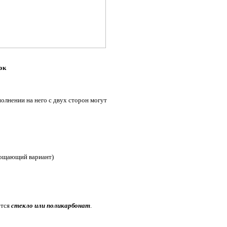
ок
олнении на него с двух сторон могут
лощающий вариант)
ется
стекло или поликарбонат
.