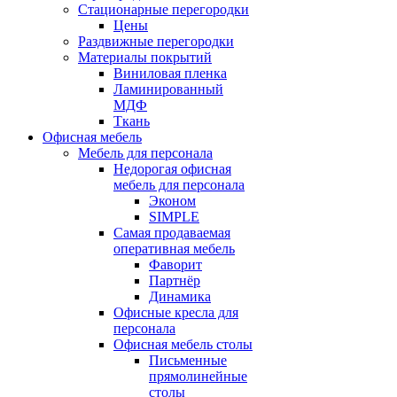
Стационарные перегородки
Цены
Раздвижные перегородки
Материалы покрытий
Виниловая пленка
Ламинированный
МДФ
Ткань
Офисная мебель
Мебель для персонала
Недорогая офисная
мебель для персонала
Эконом
SIMPLE
Самая продаваемая
оперативная мебель
Фаворит
Партнёр
Динамика
Офисные кресла для
персонала
Офисная мебель столы
Письменные
прямолинейные
столы