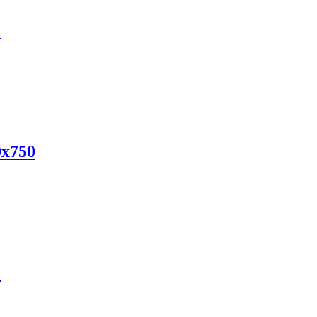
2
х750
2