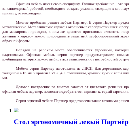
Офисная мебель имеет свою специфику. Главное требование – это э
за канцелярской работой, необходимо создать условия, сводящие к минимум
примеру, остеохондроз.
Многие проблемы решает мебель Партнер. В серии Партнер предст
металлические. Металлические каркасы окрашены в серебристый цвет и рег
для маскировки проводов, к ним же крепятся приставные элементы поср
желании к каркасу можно присоединить защитный перфорированный экран.
образной формы.
Порядок на рабочем месте обеспечивается удобными, находящ
надставками. Офисная мебель серия партнер предусматривает, помим
комбинации которых можно выбирать, в зависимости от потребностей сотру
Мебель серии Партнер изготовлена из ЛДСП. Для деревянных кар
толщиной в 16 мм и кромки PVC-0,4. Столешницы, крышки тумб и топы шк
мм.
Деловое настроение во многом зависит от цветового решения про
офисная мебель партнер, позволит подобрать тот вариант, который гармони
Серия офисной мебели Партнер представлена также готовыми решен
Стол эргономичный левый Партнёр 