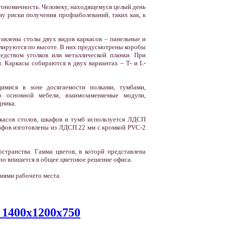
ргономичность. Человеку, находящемуся целый день
у риски получения профзаболеваний, таких как, к
авлены столы двух видов каркасов – панельные и
улируются по высоте. В них предусмотрены коробы
едством уголков или металлической планки. При
 Каркасы собираются в двух вариантах – T- и L-
имися в зоне досягаемости полками, тумбами,
о основной мебели, взаимозаменяемые модули,
дника.
касов столов, шкафов и тумб используется ЛДСП
афов изготовлены из ЛДСП 22 мм с кромкой PVC-2
странства. Гамма цветов, в которй представлена
чно впишется в общее цветовое решение офиса.
иями рабочего места.
1400х1200х750