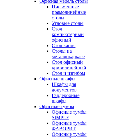
Офисная мебель столы
Письменные
прямолинейные
столы
Угловые столы
Стол
компьютерный
офисный
Стол капля
Столы на
металлокаркасе
Стол офисный
криволинейный
Стол и изгибом
Офисные шкафы
Шкафы для
документов
Гардеробные
шкафы
Офисные тумбы
Офисные тумбы
SIMPLE
Офисные тумбы
ФАВОРИТ
Офисные тумбы