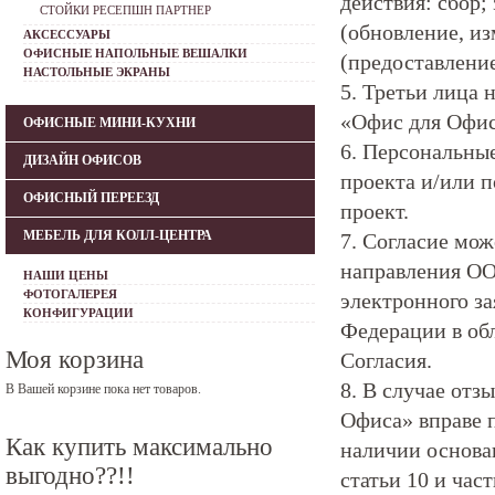
действия: сбор;
СТОЙКИ РЕСЕПШН ПАРТНЕР
(обновление, из
АКСЕССУАРЫ
ОФИСНЫЕ НАПОЛЬНЫЕ ВЕШАЛКИ
(предоставление
НАСТОЛЬНЫЕ ЭКРАНЫ
5. Третьи лица
«Офис для Офиса
ОФИСНЫЕ МИНИ-КУХНИ
6. Персональны
ДИЗАЙН ОФИСОВ
проекта и/или п
ОФИСНЫЙ ПЕРЕЕЗД
проект.
МЕБЕЛЬ ДЛЯ КОЛЛ-ЦЕНТРА
7. Согласие мо
направления ОО
НАШИ ЦЕНЫ
ФОТОГАЛЕРЕЯ
электронного за
КОНФИГУРАЦИИ
Федерации в обл
Моя корзина
Согласия.
8. В случае от
В Вашей корзине пока нет товаров.
Офиса» вправе 
Как купить максимально
наличии основан
выгодно??!!
статьи 10 и час