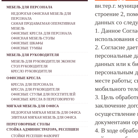
вн.тер.г. муниц
МЕБЕЛЬ ДЛЯ ПЕРСОНАЛА
строение 2, пом
НЕДОРОГАЯ ОФИСНАЯ МЕБЕЛЬ ДЛЯ
ПЕРСОНАЛА
данных со след
САМАЯ ПРОДАВАЕМАЯ ОПЕРАТИВНАЯ
МЕБЕЛЬ
1. Данное Согла
ОФИСНЫЕ КРЕСЛА ДЛЯ ПЕРСОНАЛА
использования с
ОФИСНАЯ МЕБЕЛЬ СТОЛЫ
ОФИСНЫЕ ШКАФЫ
2. Согласие да
ОФИСНЫЕ ТУМБЫ
персональные д
МЕБЕЛЬ ДЛЯ РУКОВОДИТЕЛЯ
МЕБЕЛЬ ДЛЯ РУКОВОДИТЕЛЯ ЭКОНОМ
данных или к б
СТОЛ РУКОВОДИТЕЛЯ
персональным да
КРЕСЛО РУКОВОДИТЕЛЯ
ОФИСНЫЕ КРЕСЛА
месте работы; с
КРЕСЛА ДЛЯ ПЕРСОНАЛА
мобильного теле
КРЕСЛА ДЛЯ РУКОВОДИТЕЛЯ
ОФИСНЫЕ СТУЛЬЯ ДЛЯ ПОСЕТИТЕЛЕЙ
3. Цель обрабо
ОФИСНЫЕ КРЕСЛА В ПЕРЕГОВОРНУЮ
заключение дого
МЯГКАЯ МЕБЕЛЬ ДЛЯ ОФИСА
осуществление 
НЕДОРОГАЯ МЯГКАЯ МЕБЕЛЬ ДЛЯ ОФИСА
ЭЛИТНАЯ МЯГКАЯ МЕБЕЛЬ ДЛЯ ОФИСА
документами ор
ПЕРЕГОВОРНЫЕ СТОЛЫ
4. В ходе обра
СТОЙКА АДМИНИСТРАТОРА, РЕСЕПШЕН
СТОЙКИ РЕСЕПШН ФАВОРИТ