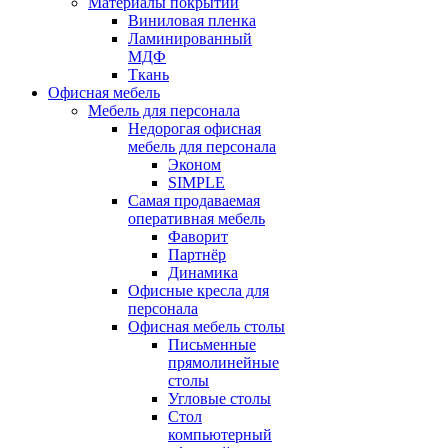
Материалы покрытий
Виниловая пленка
Ламинированный
МДФ
Ткань
Офисная мебель
Мебель для персонала
Недорогая офисная
мебель для персонала
Эконом
SIMPLE
Самая продаваемая
оперативная мебель
Фаворит
Партнёр
Динамика
Офисные кресла для
персонала
Офисная мебель столы
Письменные
прямолинейные
столы
Угловые столы
Стол
компьютерный