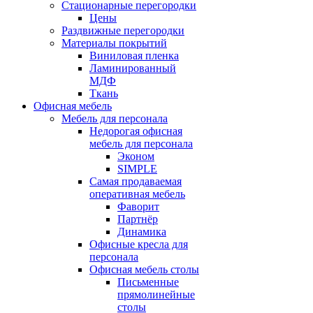
Стационарные перегородки
Цены
Раздвижные перегородки
Материалы покрытий
Виниловая пленка
Ламинированный
МДФ
Ткань
Офисная мебель
Мебель для персонала
Недорогая офисная
мебель для персонала
Эконом
SIMPLE
Самая продаваемая
оперативная мебель
Фаворит
Партнёр
Динамика
Офисные кресла для
персонала
Офисная мебель столы
Письменные
прямолинейные
столы