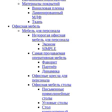
Материалы покрытий
Виниловая пленка
Ламинированный
МДФ
Ткань
Офисная мебель
Мебель для персонала
Недорогая офисная
мебель для персонала
Эконом
SIMPLE
Самая продаваемая
оперативная мебель
Фаворит
Партнёр
Динамика
Офисные кресла для
персонала
Офисная мебель столы
Письменные
прямолинейные
столы
Угловые столы
Стол
компьютерный