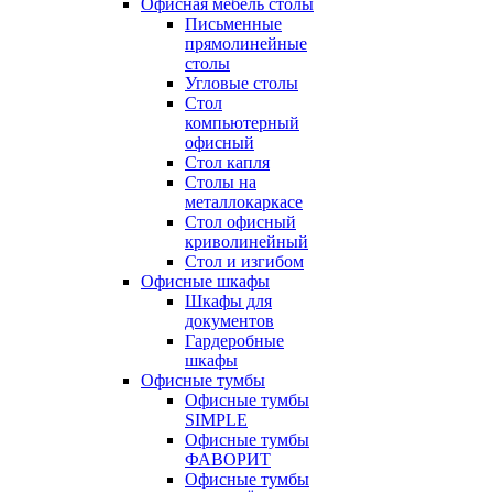
Офисная мебель столы
Письменные
прямолинейные
столы
Угловые столы
Стол
компьютерный
офисный
Стол капля
Столы на
металлокаркасе
Стол офисный
криволинейный
Стол и изгибом
Офисные шкафы
Шкафы для
документов
Гардеробные
шкафы
Офисные тумбы
Офисные тумбы
SIMPLE
Офисные тумбы
ФАВОРИТ
Офисные тумбы