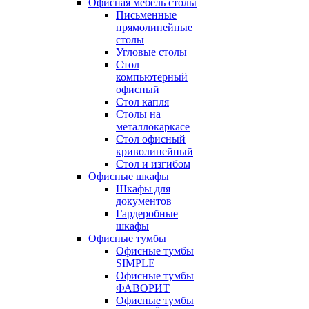
Офисная мебель столы
Письменные
прямолинейные
столы
Угловые столы
Стол
компьютерный
офисный
Стол капля
Столы на
металлокаркасе
Стол офисный
криволинейный
Стол и изгибом
Офисные шкафы
Шкафы для
документов
Гардеробные
шкафы
Офисные тумбы
Офисные тумбы
SIMPLE
Офисные тумбы
ФАВОРИТ
Офисные тумбы