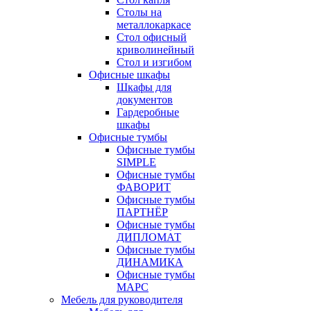
Столы на
металлокаркасе
Стол офисный
криволинейный
Стол и изгибом
Офисные шкафы
Шкафы для
документов
Гардеробные
шкафы
Офисные тумбы
Офисные тумбы
SIMPLE
Офисные тумбы
ФАВОРИТ
Офисные тумбы
ПАРТНЁР
Офисные тумбы
ДИПЛОМАТ
Офисные тумбы
ДИНАМИКА
Офисные тумбы
МАРС
Мебель для руководителя