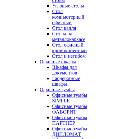
столы
Угловые столы
Стол
компьютерный
офисный
Стол капля
Столы на
металлокаркасе
Стол офисный
криволинейный
Стол и изгибом
Офисные шкафы
Шкафы для
документов
Гардеробные
шкафы
Офисные тумбы
Офисные тумбы
SIMPLE
Офисные тумбы
ФАВОРИТ
Офисные тумбы
ПАРТНЁР
Офисные тумбы
ДИПЛОМАТ