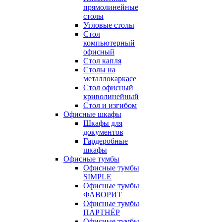
прямолинейные
столы
Угловые столы
Стол
компьютерный
офисный
Стол капля
Столы на
металлокаркасе
Стол офисный
криволинейный
Стол и изгибом
Офисные шкафы
Шкафы для
документов
Гардеробные
шкафы
Офисные тумбы
Офисные тумбы
SIMPLE
Офисные тумбы
ФАВОРИТ
Офисные тумбы
ПАРТНЁР
Офисные тумбы