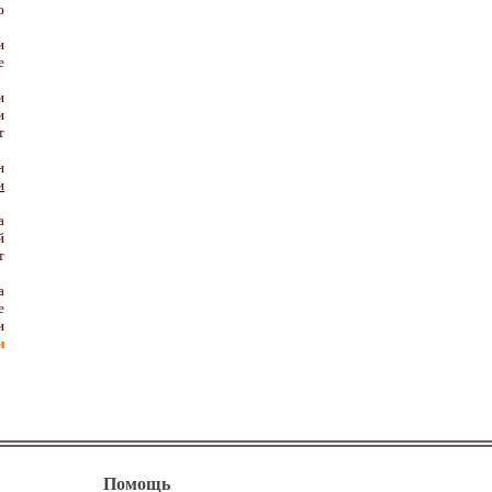
ю
и
е
и
и
т
н
и
а
й
т
а
е
и
и
Помощь