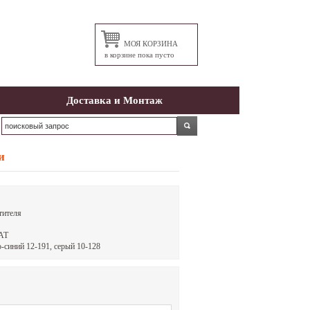
МОЯ КОРЗИНА
в корзине пока пусто
Доставка и Монтаж
и
тителя
АТ
о-синий 12-191, серый 10-128