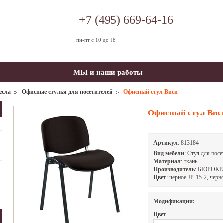
+7 (495) 669-64-16
пн-пт с 10 до 18
МЫ и наши работы
есла
Офисные стулья для посетителей
Офисный стул Виси
Офисный стул Вис
Артикул
:
813184
Вид мебели
: Стул для посе
Материал
: ткань
Производитель
: БЮРОКР
Цвет
: черное JP-15-2, черн
Модификации:
Цвет