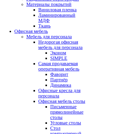
Материалы покрытий
Виниловая пленка
Ламинированный
МДФ
Ткань
Офисная мебель
Мебель для персонала
Недорогая офисная
мебель для персонала
Эконом
SIMPLE
Самая продаваемая
оперативная мебель
Фаворит
Партнёр
Динамика
Офисные кресла для
персонала
Офисная мебель столы
Письменные
прямолинейные
столы
Угловые столы
Стол
компьютерный