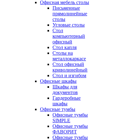
Офисная мебель столы
Письменные
прямолинейные
столы
Угловые столы
Стол
компьютерный
офисный
Стол капля
Столы на
металлокаркасе
Стол офисный
криволинейный
Стол и изгибом
Офисные шкафы
Шкафы для
документов
Гардеробные
шкафы
Офисные тумбы
Офисные тумбы
SIMPLE
Офисные тумбы
ФАВОРИТ
Офисные тумбы