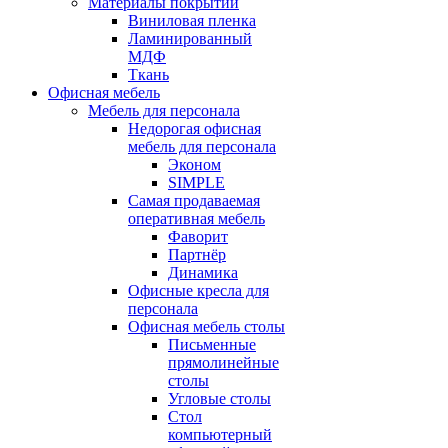
Материалы покрытий
Виниловая пленка
Ламинированный
МДФ
Ткань
Офисная мебель
Мебель для персонала
Недорогая офисная
мебель для персонала
Эконом
SIMPLE
Самая продаваемая
оперативная мебель
Фаворит
Партнёр
Динамика
Офисные кресла для
персонала
Офисная мебель столы
Письменные
прямолинейные
столы
Угловые столы
Стол
компьютерный