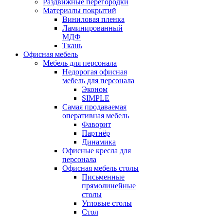
Раздвижные перегородки
Материалы покрытий
Виниловая пленка
Ламинированный
МДФ
Ткань
Офисная мебель
Мебель для персонала
Недорогая офисная
мебель для персонала
Эконом
SIMPLE
Самая продаваемая
оперативная мебель
Фаворит
Партнёр
Динамика
Офисные кресла для
персонала
Офисная мебель столы
Письменные
прямолинейные
столы
Угловые столы
Стол