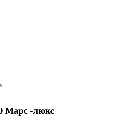
6
0 Марс -люкс