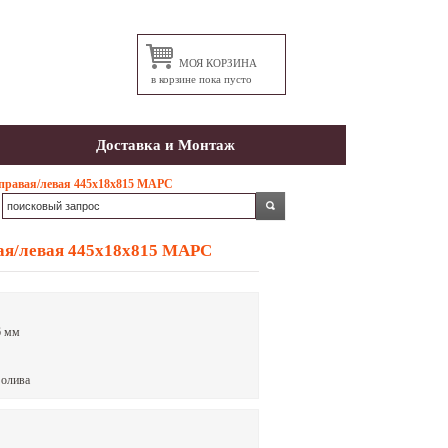
МОЯ КОРЗИНА
в корзине пока пусто
Доставка и Монтаж
 правая/левая 445х18х815 МАРС
ая/левая 445х18х815 МАРС
6 мм
, олива