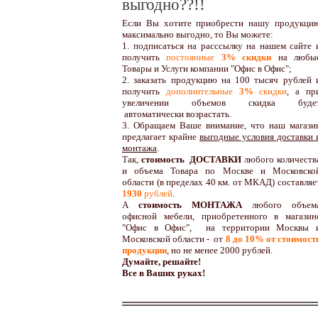
выгодно??!!
Если Вы хотите приобрести нашу продукци
максимально выгодно, то Вы можете:
1. подписаться на расссылку на нашем сайте 
получить
постоянные
3% скидки
на любы
Товары и Услуги компании "Офис в Офис";
2. заказать продукцию на 100 тысяч рублей 
получить
дополнительные
3%
скидки
, а пр
увеличении объемов скидка буде
автоматически возрастать.
3. Обращаем Ваше внимание, что наш магази
предлагает крайне
выгодные условия доставки 
монтажа
.
Так,
стоимость ДОСТАВКИ
любого количеств
и объема Товара по Москве и Московско
области (в пределах 40 км. от МКАД) составляе
1930
рублей
.
А
стоимость МОНТАЖА
любого объем
офисной мебели, приобретенного в магазин
"Офис в Офис", на территории Москвы 
Московской области - от
8 до 10
% от стоимост
продукции
,
но не менее 2000 рублей.
Думайте, решайте!
Все в Ваших руках!