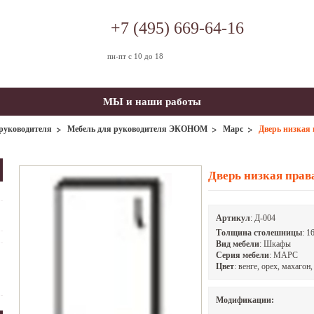
+7 (495) 669-64-16
пн-пт с 10 до 18
МЫ и наши работы
руководителя
Мебель для руководителя ЭКОНОМ
Марс
Дверь низкая
Дверь низкая прав
Артикул
:
Д-004
Tолщина столешницы
: 1
Вид мебели
: Шкафы
Серия мебели
: МАРС
Цвет
: венге, орех, махагон
Модификации: