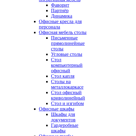
Фаворит
Партнёр
Динамика
Офисные кресла для
персонала
Офисная мебель столы
Письменные
прямолинейные
столы
Угловые столы
Стол
компьютерный
офисный
Стол капля
Столы на
металлокаркасе
Стол офисный
криволинейный
Стол и изгибом
Офисные шкафы
Шкафы для
документов
Гардеробные
шкафы