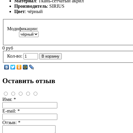
Материал
: Ткань-cетчатый акрил
Производитель
: SIRIUS
Цвет
: чёрный
Модификации:
0 руб
Кол-во:
В корзину
Оставить отзыв
Имя:
*
E-mail:
*
Отзыв:
*