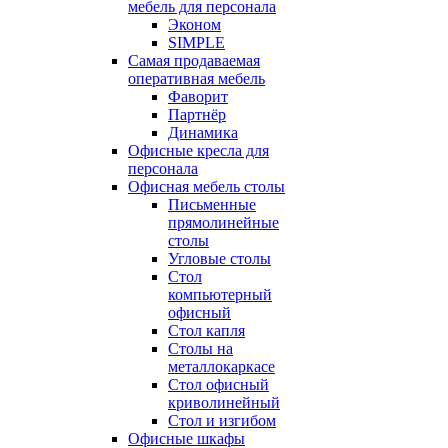
мебель для персонала
Эконом
SIMPLE
Самая продаваемая
оперативная мебель
Фаворит
Партнёр
Динамика
Офисные кресла для
персонала
Офисная мебель столы
Письменные
прямолинейные
столы
Угловые столы
Стол
компьютерный
офисный
Стол капля
Столы на
металлокаркасе
Стол офисный
криволинейный
Стол и изгибом
Офисные шкафы