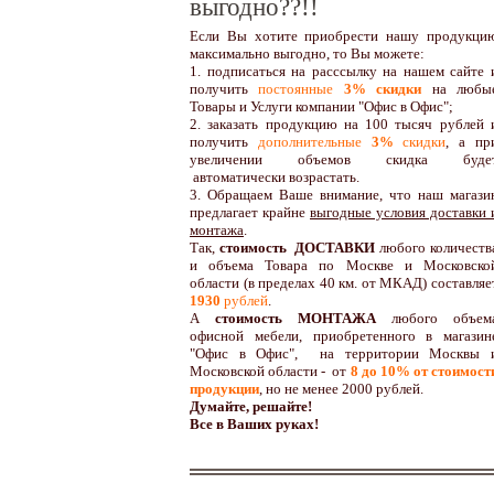
выгодно??!!
Если Вы хотите приобрести нашу продукци
максимально выгодно, то Вы можете:
1. подписаться на расссылку на нашем сайте 
получить
постоянные
3% скидки
на любы
Товары и Услуги компании "Офис в Офис";
2. заказать продукцию на 100 тысяч рублей 
получить
дополнительные
3%
скидки
, а пр
увеличении объемов скидка буде
автоматически возрастать.
3. Обращаем Ваше внимание, что наш магази
предлагает крайне
выгодные условия доставки 
монтажа
.
Так,
стоимость ДОСТАВКИ
любого количеств
и объема Товара по Москве и Московско
области (в пределах 40 км. от МКАД) составляе
1930
рублей
.
А
стоимость МОНТАЖА
любого объем
офисной мебели, приобретенного в магазин
"Офис в Офис", на территории Москвы 
Московской области - от
8 до 10
% от стоимост
продукции
,
но не менее 2000 рублей.
Думайте, решайте!
Все в Ваших руках!