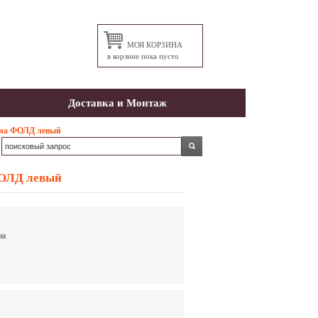
МОЯ КОРЗИНА
в корзине пока пусто
Доставка и Монтаж
ана ФОЛД левый
ФОЛД левый
на