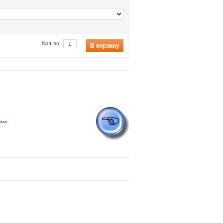
Кол-во:
В корзину
сь…