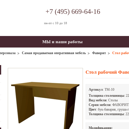
+7 (495) 669-64-16
пн-пт с 10 до 18
МЫ и наши работы
персонала
Самая продаваемая оперативная мебель
Фаворит
Стол рабо
Стол рабочий Фав
Артикул
:
ТМ-10
Tолщина столешницы
: 2
Вид мебели
: Столы
Серия мебели
: ФАВОРИТ
Цвет
: бук-бавария, груша-г
Толщина столешницы
: 2
Модификации: