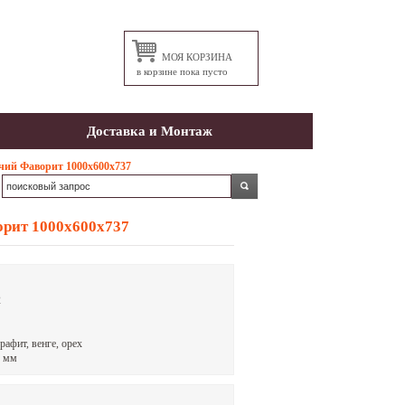
МОЯ КОРЗИНА
в корзине пока пусто
Доставка и Монтаж
чий Фаворит 1000х600х737
орит 1000х600х737
2
рафит, венге, орех
2 мм