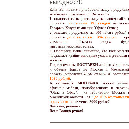
выгодно??!!
Если Вы хотите приобрести нашу продукци
максимально выгодно, то Вы можете:
1. подписаться на расссылку на нашем сайте 
получить
постоянные
3% скидки
на любы
Товары и Услуги компании "Офис в Офис";
2. заказать продукцию на 100 тысяч рублей 
получить
дополнительные
3%
скидки
, а пр
увеличении объемов скидка буде
автоматически возрастать.
3. Обращаем Ваше внимание, что наш магази
предлагает крайне
выгодные условия доставки 
монтажа
.
Так,
стоимость ДОСТАВКИ
любого количеств
и объема Товара по Москве и Московско
области (в пределах 40 км. от МКАД) составляе
1930
рублей
.
А
стоимость МОНТАЖА
любого объем
офисной мебели, приобретенного в магазин
"Офис в Офис", на территории Москвы 
Московской области - от
8 до 10
% от стоимост
продукции
,
но не менее 2000 рублей.
Думайте, решайте!
Все в Ваших руках!