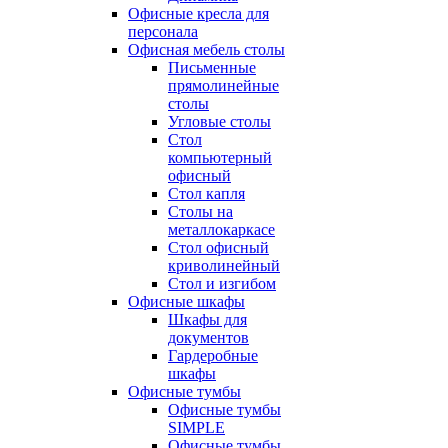
Офисные кресла для
персонала
Офисная мебель столы
Письменные
прямолинейные
столы
Угловые столы
Стол
компьютерный
офисный
Стол капля
Столы на
металлокаркасе
Стол офисный
криволинейный
Стол и изгибом
Офисные шкафы
Шкафы для
документов
Гардеробные
шкафы
Офисные тумбы
Офисные тумбы
SIMPLE
Офисные тумбы