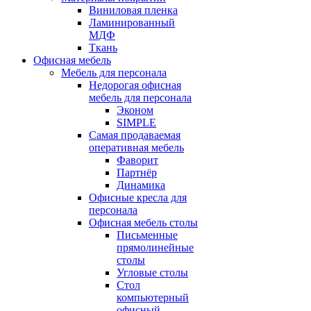
Виниловая пленка
Ламинированный
МДФ
Ткань
Офисная мебель
Мебель для персонала
Недорогая офисная
мебель для персонала
Эконом
SIMPLE
Самая продаваемая
оперативная мебель
Фаворит
Партнёр
Динамика
Офисные кресла для
персонала
Офисная мебель столы
Письменные
прямолинейные
столы
Угловые столы
Стол
компьютерный
офисный