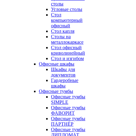
столы
Угловые столы
Стол
компьютерный
офисный
Стол капля
Столы на
металлокаркасе
Стол офисный
криволинейный
Стол и изгибом
Офисные шкафы
Шкафы для
документов
Гардеробные
шкафы
Офисные тумбы
Офисные тумбы
SIMPLE
Офисные тумбы
ФАВОРИТ
Офисные тумбы
ПАРТНЁР
Офисные тумбы
ДИПЛОМАТ