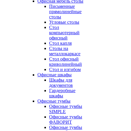
Офисная мебель столы
Письменные
прямолинейные
столы
Угловые столы
Стол
компьютерный
офисный
Стол капля
Столы на
металлокаркасе
Стол офисный
криволинейный
Стол и изгибом
Офисные шкафы
Шкафы для
документов
Гардеробные
шкафы
Офисные тумбы
Офисные тумбы
SIMPLE
Офисные тумбы
ФАВОРИТ
Офисные тумбы