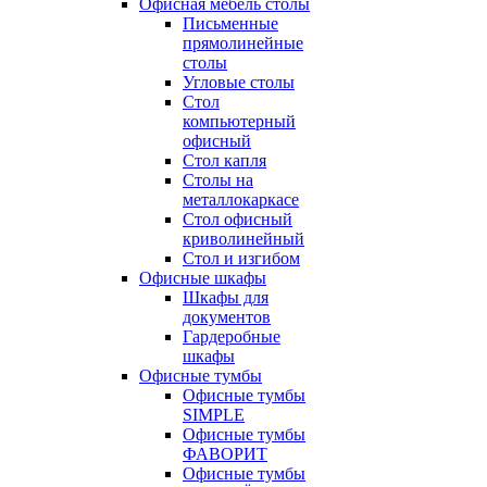
Офисная мебель столы
Письменные
прямолинейные
столы
Угловые столы
Стол
компьютерный
офисный
Стол капля
Столы на
металлокаркасе
Стол офисный
криволинейный
Стол и изгибом
Офисные шкафы
Шкафы для
документов
Гардеробные
шкафы
Офисные тумбы
Офисные тумбы
SIMPLE
Офисные тумбы
ФАВОРИТ
Офисные тумбы