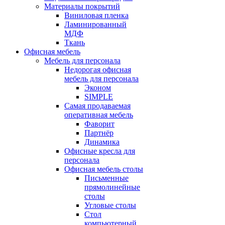
Материалы покрытий
Виниловая пленка
Ламинированный
МДФ
Ткань
Офисная мебель
Мебель для персонала
Недорогая офисная
мебель для персонала
Эконом
SIMPLE
Самая продаваемая
оперативная мебель
Фаворит
Партнёр
Динамика
Офисные кресла для
персонала
Офисная мебель столы
Письменные
прямолинейные
столы
Угловые столы
Стол
компьютерный