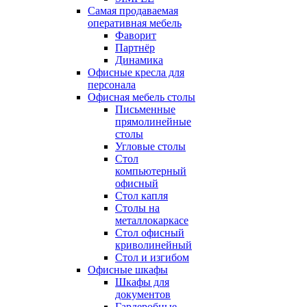
Самая продаваемая
оперативная мебель
Фаворит
Партнёр
Динамика
Офисные кресла для
персонала
Офисная мебель столы
Письменные
прямолинейные
столы
Угловые столы
Стол
компьютерный
офисный
Стол капля
Столы на
металлокаркасе
Стол офисный
криволинейный
Стол и изгибом
Офисные шкафы
Шкафы для
документов
Гардеробные